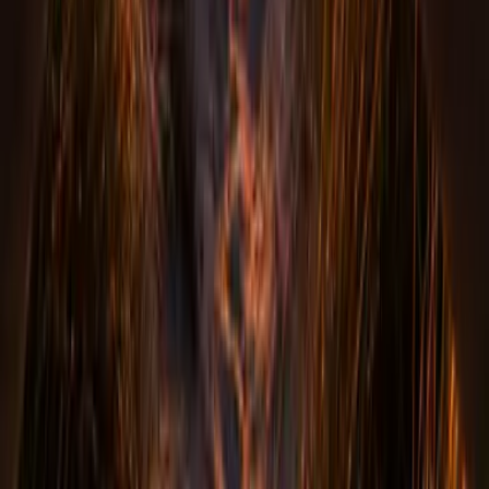
Samstag, 19:00 Uhr
Chance
1:
1,3 Mio.