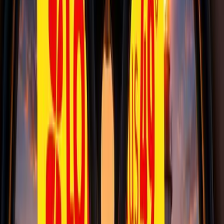
Samstag, 19:00 Uhr
Chance
1:
1,3 Mio.