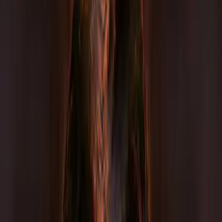
Mittwoch, 18:00 Uhr
Chance
1:
140 Mio.
10
10
Millionen €
Jetzt spielen