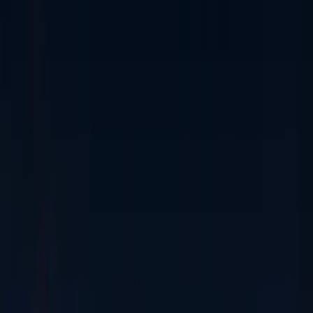
Registrieren
Anmelden
Urlaubs-Extras bei Spiel 77:
10 x 5.000 € Urlaubsgeld und 100 x
500 € gewinnen. Sonderauslosung nur in Schleswig-Holstein vom
03. bis 15.08.26!