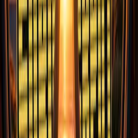
Dienstag, 18:50 Uhr
Chance
1:
140 Mio.