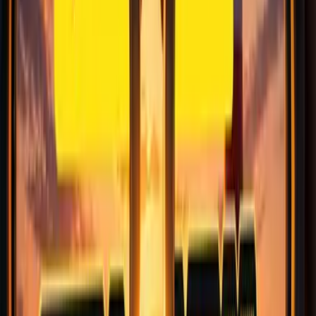
Der aktuelle Jackpot wird ermittelt.
Jetzt spielen