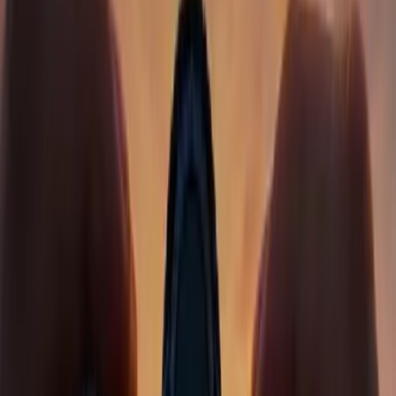
Mittwoch, 18:00 Uhr
Chance
1:
140 Mio.