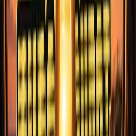
Mittwoch, 18:00 Uhr
Chance
1:
140 Mio.
10
10
Millionen €
Jetzt spielen