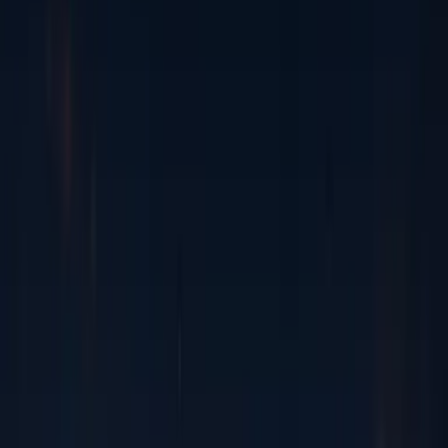
Moin!
Deine Chance auf Millionen!