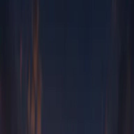
Der aktuelle Jackpot wird ermittelt.
Jetzt spielen