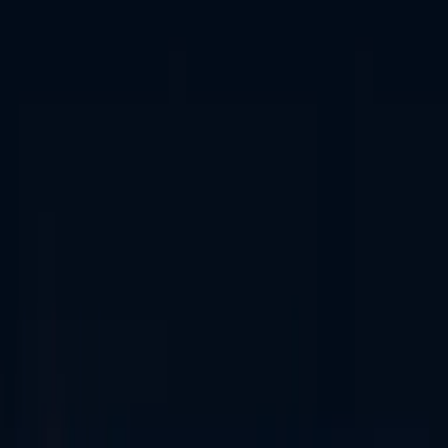
Warenkorb