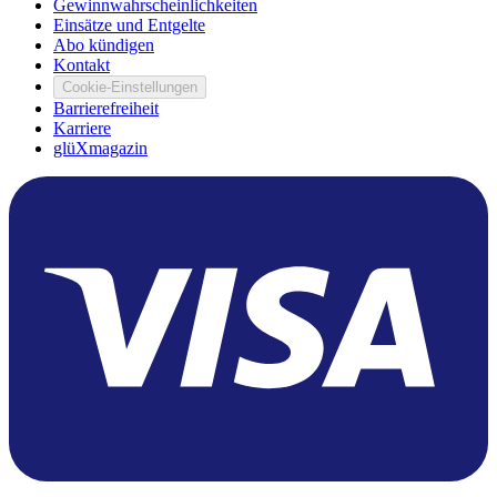
Gewinnwahrscheinlichkeiten
Einsätze und Entgelte
Abo kündigen
Kontakt
Cookie-Einstellungen
Barrierefreiheit
Karriere
glüXmagazin