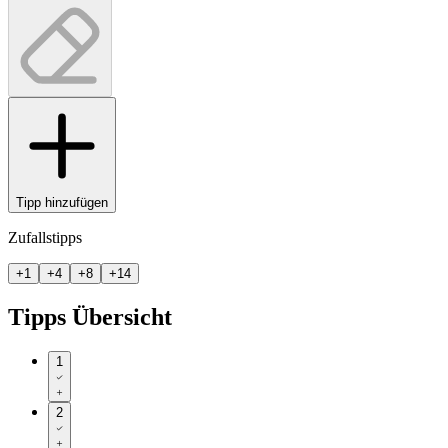
Tipp hinzufügen
Zufallstipps
+
1
+
4
+
8
+
14
Tipps Übersicht
1
2