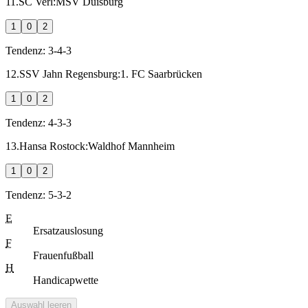
11
.
SC Verl
:
MSV Duisburg
1
0
2
Tendenz
:
3-4-3
12
.
SSV Jahn Regensburg
:
1. FC Saarbrücken
1
0
2
Tendenz
:
4-3-3
13
.
Hansa Rostock
:
Waldhof Mannheim
1
0
2
Tendenz
:
5-3-2
E
Ersatzauslosung
F
Frauenfußball
H
Handicapwette
Auswahl leeren