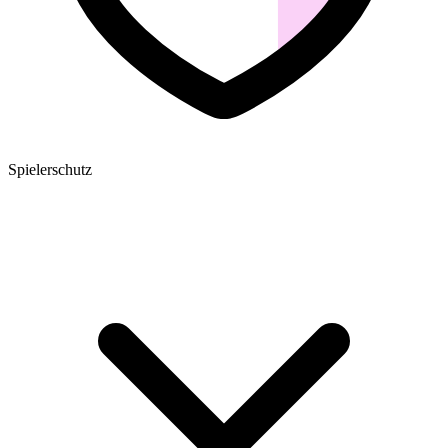
Spielerschutz