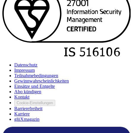
Datenschutz
Impressum
Teilnahmebedingungen
Gewinnwahrscheinlichkeiten
Einsätze und Entgelte
Abo kündigen
Kontakt
Cookie-Einstellungen
Barrierefreiheit
Karriere
glüXmagazin