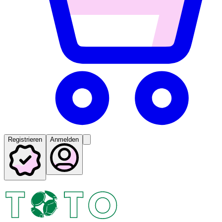
Registrieren
Anmelden