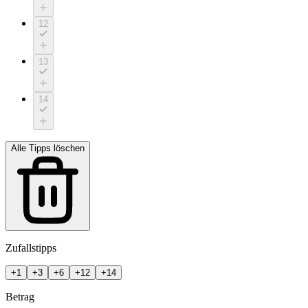
12
13
14
Alle Tipps löschen
Zufallstipps
+
1
+
3
+
6
+
12
+
14
Betrag