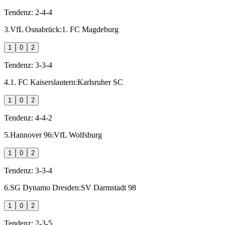
Tendenz
:
2-4-4
3
.
VfL Osnabrück
:
1. FC Magdeburg
1
0
2
Tendenz
:
3-3-4
4
.
1. FC Kaiserslautern
:
Karlsruher SC
1
0
2
Tendenz
:
4-4-2
5
.
Hannover 96
:
VfL Wolfsburg
1
0
2
Tendenz
:
3-3-4
6
.
SG Dynamo Dresden
:
SV Darmstadt 98
1
0
2
Tendenz
:
2-3-5