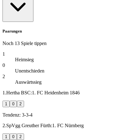
Paarungen
Noch 13 Spiele tippen
1
Heimsieg
0
Unentschieden
2
Auswärtssieg
1
.
Hertha BSC
:
1. FC Heidenheim 1846
1
0
2
Tendenz
:
3-3-4
2
.
SpVgg Greuther Fürth
:
1. FC Nürnberg
1
0
2