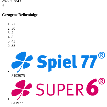
2
8
22
30
38
43
4
Gezogene Reihenfolge
22
30
2
8
43
38
8
1
9
3
9
7
5
6
4
1
9
7
7