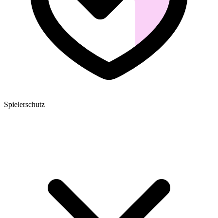
Spielerschutz