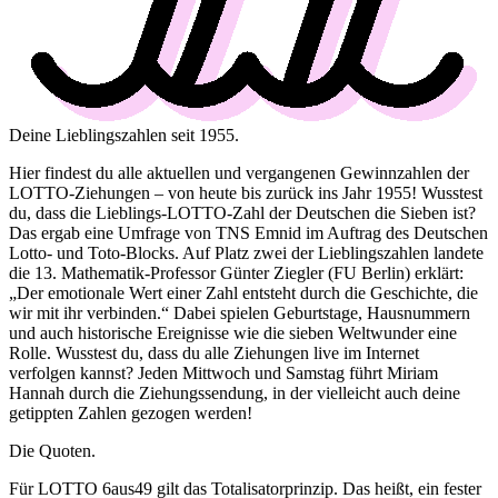
Deine Lieblingszahlen seit 1955.
Hier findest du alle aktuellen und vergangenen Gewinnzahlen der
LOTTO-Ziehungen – von heute bis zurück ins Jahr 1955! Wusstest
du, dass die Lieblings-LOTTO-Zahl der Deutschen die Sieben ist?
Das ergab eine Umfrage von TNS Emnid im Auftrag des Deutschen
Lotto- und Toto-Blocks. Auf Platz zwei der Lieblingszahlen landete
die 13. Mathematik-Professor Günter Ziegler (FU Berlin) erklärt:
„Der emotionale Wert einer Zahl entsteht durch die Geschichte, die
wir mit ihr verbinden.“ Dabei spielen Geburtstage, Hausnummern
und auch historische Ereignisse wie die sieben Weltwunder eine
Rolle. Wusstest du, dass du alle Ziehungen live im Internet
verfolgen kannst? Jeden Mittwoch und Samstag führt Miriam
Hannah durch die Ziehungssendung, in der vielleicht auch deine
getippten Zahlen gezogen werden!
Die Quoten.
Für LOTTO 6aus49 gilt das Totalisatorprinzip. Das heißt, ein fester